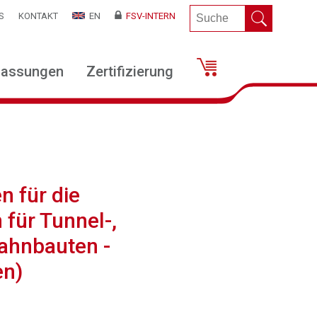
S
KONTAKT
EN
FSV-INTERN
lassungen
Zertifizierung
n für die
 für Tunnel-,
ahnbauten -
en)