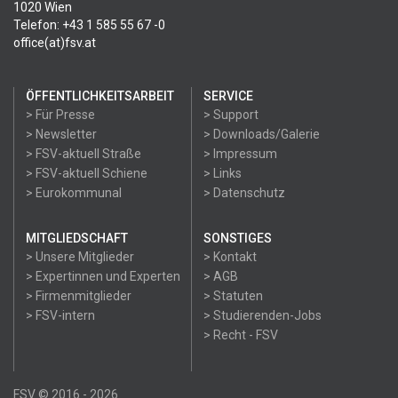
1020 Wien
Telefon: +43 1 585 55 67 -0
office(at)fsv.at
ÖFFENTLICHKEITSARBEIT
SERVICE
> Für Presse
> Support
> Newsletter
> Downloads/Galerie
> FSV-aktuell Straße
> Impressum
> FSV-aktuell Schiene
> Links
> Eurokommunal
> Datenschutz
MITGLIEDSCHAFT
SONSTIGES
> Unsere Mitglieder
> Kontakt
> Expertinnen und Experten
> AGB
> Firmenmitglieder
> Statuten
> FSV-intern
> Studierenden-Jobs
> Recht - FSV
FSV © 2016 - 2026