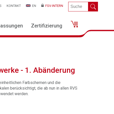
S
KONTAKT
EN
FSV-INTERN
lassungen
Zertifizierung
erke - 1. Abänderung
einheitlichen Farbschemen und die
len berücksichtigt, die ab nun in allen RVS
ewendet werden.