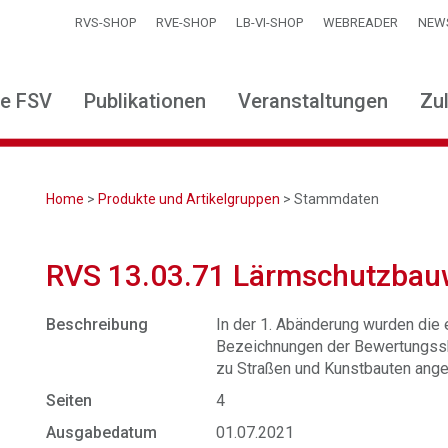
RVS-SHOP
RVE-SHOP
LB-VI-SHOP
WEBREADER
NEW
ie FSV
Publikationen
Veranstaltungen
Zu
Home
>
Produkte und Artikelgruppen
> Stammdaten
RVS 13.03.71 Lärmschutzbauw
Beschreibung
In der 1. Abänderung wurden die 
Bezeichnungen der Bewertungsska
zu Straßen und Kunstbauten ang
Seiten
4
Ausgabedatum
01.07.2021