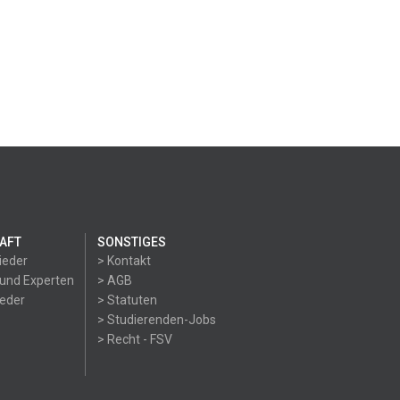
AFT
SONSTIGES
ieder
> Kontakt
 und Experten
> AGB
ieder
> Statuten
> Studierenden-Jobs
> Recht - FSV