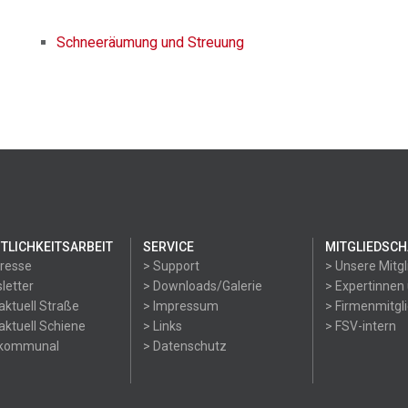
Schneeräumung und Streuung
TLICHKEITSARBEIT
SERVICE
MITGLIEDSCH
Presse
> Support
> Unsere Mitgl
letter
> Downloads/Galerie
> Expertinnen
aktuell Straße
> Impressum
> Firmenmitgl
aktuell Schiene
> Links
> FSV-intern
okommunal
> Datenschutz