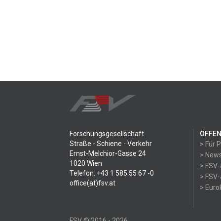
Forschungsgesellschaft
ÖFFEN
Straße - Schiene - Verkehr
> Für 
Ernst-Melchior-Gasse 24
> News
1020 Wien
> FSV-
Telefon: +43 1 585 55 67 -0
> FSV-
office(at)fsv.at
> Eur
FSV © 2016 - 2026