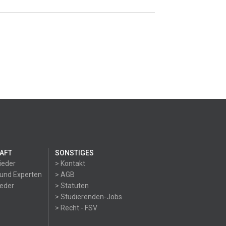
AFT
SONSTIGES
ieder
> Kontakt
 und Experten
> AGB
ieder
> Statuten
> Studierenden-Jobs
> Recht - FSV