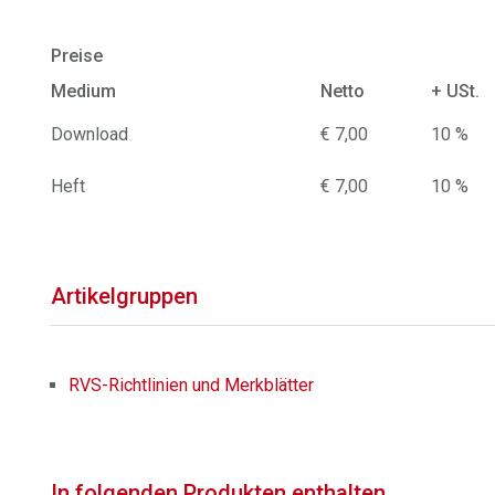
Preise
Medium
Netto
+ USt.
Download
€ 7,00
10 %
Heft
€ 7,00
10 %
Artikelgruppen
RVS-Richtlinien und Merkblätter
In folgenden Produkten enthalten