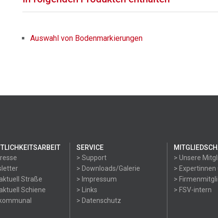
Auswahl von Bodenmarkierungen
TLICHKEITSARBEIT
SERVICE
MITGLIEDSCH
Presse
> Support
> Unsere Mitgl
letter
> Downloads/Galerie
> Expertinnen
aktuell Straße
> Impressum
> Firmenmitgl
aktuell Schiene
> Links
> FSV-intern
okommunal
> Datenschutz