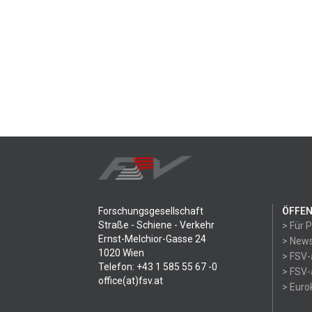
Forschungsgesellschaft
ÖFFEN
Straße - Schiene - Verkehr
> Für 
Ernst-Melchior-Gasse 24
> News
1020 Wien
> FSV-
Telefon: +43 1 585 55 67 -0
> FSV-
office(at)fsv.at
> Eur