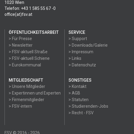
1020 Wien
Telefon: +43 1 585 55 67 -0
office(at)fsv.at
ÖFFENTLICHKEITSARBEIT
SERVICE
> Für Presse
> Support
> Newsletter
> Downloads/Galerie
> FSV-aktuell Straße
> Impressum
> FSV-aktuell Schiene
> Links
> Eurokommunal
> Datenschutz
MITGLIEDSCHAFT
SONSTIGES
> Unsere Mitglieder
> Kontakt
> Expertinnen und Experten
> AGB
> Firmenmitglieder
> Statuten
> FSV-intern
> Studierenden-Jobs
> Recht - FSV
FSV © 2016 - 2026