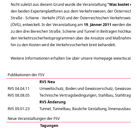
Nicht zuletzt aus diesem Grund wurde die Veranstaltung
"Was kostet die
den beiden Expertenplattforen aus dem Verkehrswesen, der Österreichisc
Straße - Schiene - Verkehr (FSV) und der Österreichischen Verkehrswissen
(ÖVG), entwickelt. In der Veranstaltung am
19. Jänner 2011
werden die Kos
zu den drei Bereichen Straße, Schiene und Tunnel in Beiträgen hochkarätig
den Verkehrssicherheitsprogrammen über die Ansätze und Maßnahmen d
hin zu den Kosten wird die Verkehrssicherheit breit behandelt.
Weitere Informationen erhalten Sie über unsere Homepage
www.fsv.at
Publikationen der FSV
RVS Neu
RVS 04.04.11
Umweltschutz, Boden und Gewässerschutz, Gewässersch
RVS 08.08.05
Technische Vertragsbedingungen, Stahlbau, Stahltragwe
RVS Änderung
RVS 09.01.23
Tunnel, Tunnelbau, Bauliche Gestaltung, Innenausbau (1
Neue Veranstaltungen der FSV
Tagungen