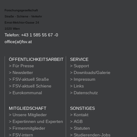
Forschungsgesellschaft
Straße - Schiene - Verkehr
Ernst-Melchior-Gasse 24
1020 Wien
Telefon: +43 1 585 55 67 -0
office(at)fsv.at
ÖFFENTLICHKEITSARBEIT
SERVICE
> Für Presse
> Support
> Newsletter
> Downloads/Galerie
> FSV-aktuell Straße
> Impressum
> FSV-aktuell Schiene
> Links
> Eurokommunal
> Datenschutz
MITGLIEDSCHAFT
SONSTIGES
> Unsere Mitglieder
> Kontakt
> Expertinnen und Experten
> AGB
> Firmenmitglieder
> Statuten
> FSV-intern
> Studierenden-Jobs