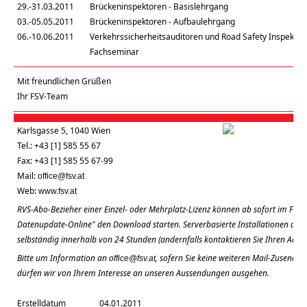
29.-31.03.2011
Brückeninspektoren - Basislehrgang
03.-05.05.2011
Brückeninspektoren - Aufbaulehrgang
06.-10.06.2011
Verkehrssicherheitsauditoren und Road Safety Inspektor
Fachseminar
Mit freundlichen Grüßen
Ihr FSV-Team
Karlsgasse 5, 1040 Wien
Tel.: +43 [1] 585 55 67
Fax: +43 [1] 585 55 67-99
Mail:
office@fsv.at
Web:
www.fsv.at
RVS-Abo-Bezieher einer Einzel- oder Mehrplatz-Lizenz können ab sofort im FSV-
Datenupdate-Online" den Download starten. Serverbasierte Installationen aktual
selbständig innerhalb von 24 Stunden (andernfalls kontaktieren Sie Ihren Admin
Bitte um Information an
, sofern Sie keine weiteren Mail-Zusendu
office@fsv.at
dürfen wir von Ihrem Interesse an unseren Aussendungen ausgehen.
Erstelldatum
04.01.2011