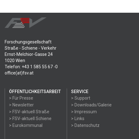
Forschungsgesellschaft
Straße - Schiene - Verkehr
Ernst-Melchior-Gasse 24
1020 Wien
Telefon: +43 1 585 55 67 -0
office(at)fsv.at
ÖFFENTLICHKEITSARBEIT
SERVICE
> Für Presse
> Support
> Newsletter
> Downloads/Galerie
> FSV-aktuell Straße
> Impressum
> FSV-aktuell Schiene
> Links
> Eurokommunal
> Datenschutz