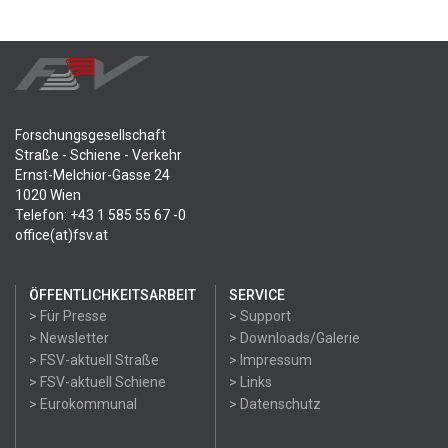
Forschungsgesellschaft
Straße - Schiene - Verkehr
Ernst-Melchior-Gasse 24
1020 Wien
Telefon: +43 1 585 55 67 -0
office(at)fsv.at
ÖFFENTLICHKEITSARBEIT
SERVICE
> Für Presse
> Support
> Newsletter
> Downloads/Galerie
> FSV-aktuell Straße
> Impressum
> FSV-aktuell Schiene
> Links
> Eurokommunal
> Datenschutz