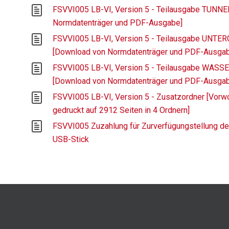
FSVVI005 LB-VI, Version 5 - Teilausgabe TUNN
Normdatenträger und PDF-Ausgabe]
FSVVI005 LB-VI, Version 5 - Teilausgabe UN
[Download von Normdatenträger und PDF-Ausga
FSVVI005 LB-VI, Version 5 - Teilausgabe WAS
[Download von Normdatenträger und PDF-Ausga
FSVVI005 LB-VI, Version 5 - Zusatzordner [Vorwo
gedruckt auf 2912 Seiten in 4 Ordnern]
FSVVI005 Zuzahlung für Zurverfügungstellung de
USB-Stick