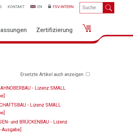
S
KONTAKT
EN
FSV-INTERN
lassungen
Zertifizierung
Ersetzte Artikel auch anzeigen
ENBAHNOBERBAU - Lizenz SMALL
be]
DSCHAFTSBAU - Lizenz SMALL
be]
ASSEN- und BRÜCKENBAU - Lizenz
F-Ausgabe]