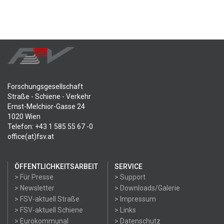
Forschungsgesellschaft
Straße - Schiene - Verkehr
Ernst-Melchior-Gasse 24
1020 Wien
Telefon: +43 1 585 55 67 -0
office(at)fsv.at
ÖFFENTLICHKEITSARBEIT
SERVICE
> Für Presse
> Support
> Newsletter
> Downloads/Galerie
> FSV-aktuell Straße
> Impressum
> FSV-aktuell Schiene
> Links
> Eurokommunal
> Datenschutz