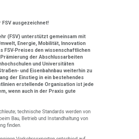
r FSV ausgezeichnet!
ehr (FSV) unterstützt gemeinsam mit
welt, Energie, Mobilität, Innovation
es FSV-Preises den wissenschaftlichen
 Prämierung der Abschlussarbeiten
hhochschulen und Universitäten
 Straßen- und Eisenbahnbau weiterhin zu
ang der Einstieg in ein bestehendes
linien erstellende Organisation ist jede
em, wenn auch in der Praxis gute
achleute; technische Standards werden von
 beim Bau, Betrieb und Instandhaltung von
ng finden.
angigen Verkehrsexperten entschied auf