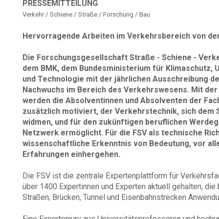
PRESSEMITTEILUNG
Verkehr / Schiene / Straße / Forschung / Bau
Hervorragende Arbeiten im Verkehrsbereich von de
Die Forschungsgesellschaft Straße - Schiene - Verk
dem BMK, dem Bundesministerium für Klimaschutz, Um
und Technologie mit der jährlichen Ausschreibung d
Nachwuchs im Bereich des Verkehrswesens. Mit der
werden die Absolventinnen und Absolventen der Fac
zusätzlich motiviert, der Verkehrstechnik, sich dem
widmen, und für den zukünftigen beruflichen Werdeg
Netzwerk ermöglicht. Für die FSV als technische Richt
wissenschaftliche Erkenntnis von Bedeutung, vor all
Erfahrungen einhergehen.
Die FSV ist die zentrale Expertenplattform für Verkehrsf
über 1400 Expertinnen und Experten aktuell gehalten, die
Straßen, Brücken, Tunnel und Eisenbahnstrecken Anwendu
Eine Expertenjury aus Universitätsprofessoren und hochr