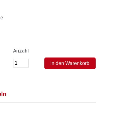
ge
Anzahl
eln