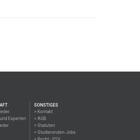
AFT
SONSTIGES
ieder
> Kontakt
 und Experten
> AGB
ieder
> Statuten
> Studierenden-Jobs
> Recht - FSV