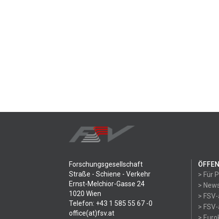
Forschungsgesellschaft
ÖFFEN
Straße - Schiene - Verkehr
> Für 
Ernst-Melchior-Gasse 24
> News
1020 Wien
> FSV-
Telefon: +43 1 585 55 67 -0
> FSV-
office(at)fsv.at
> Eur