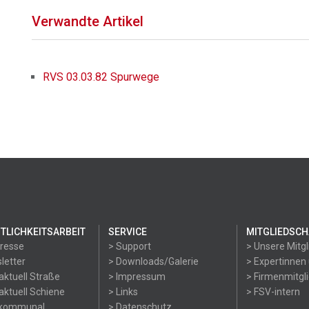
Verwandte Artikel
RVS 03.03.82 Spurwege
TLICHKEITSARBEIT
SERVICE
MITGLIEDSCH
Presse
> Support
> Unsere Mitgl
letter
> Downloads/Galerie
> Expertinnen
aktuell Straße
> Impressum
> Firmenmitgl
aktuell Schiene
> Links
> FSV-intern
okommunal
> Datenschutz