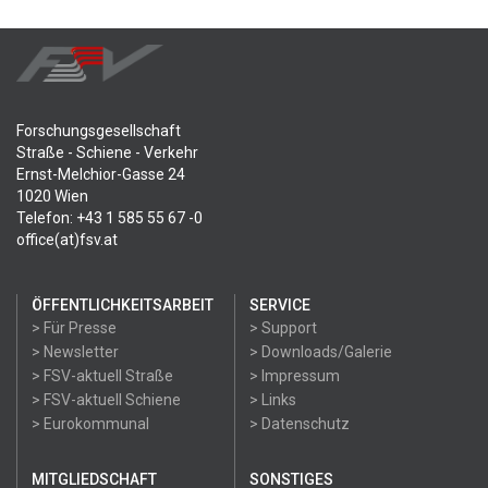
Forschungsgesellschaft
Straße - Schiene - Verkehr
Ernst-Melchior-Gasse 24
1020 Wien
Telefon: +43 1 585 55 67 -0
office(at)fsv.at
ÖFFENTLICHKEITSARBEIT
SERVICE
> Für Presse
> Support
> Newsletter
> Downloads/Galerie
> FSV-aktuell Straße
> Impressum
> FSV-aktuell Schiene
> Links
> Eurokommunal
> Datenschutz
MITGLIEDSCHAFT
SONSTIGES