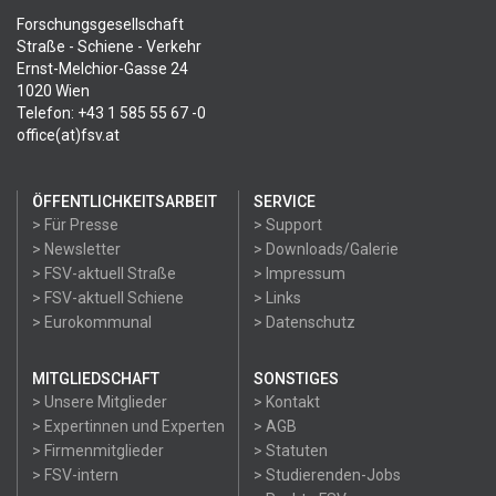
Forschungsgesellschaft
Straße - Schiene - Verkehr
Ernst-Melchior-Gasse 24
1020 Wien
Telefon: +43 1 585 55 67 -0
office(at)fsv.at
ÖFFENTLICHKEITSARBEIT
SERVICE
> Für Presse
> Support
> Newsletter
> Downloads/Galerie
> FSV-aktuell Straße
> Impressum
> FSV-aktuell Schiene
> Links
> Eurokommunal
> Datenschutz
MITGLIEDSCHAFT
SONSTIGES
> Unsere Mitglieder
> Kontakt
> Expertinnen und Experten
> AGB
> Firmenmitglieder
> Statuten
> FSV-intern
> Studierenden-Jobs