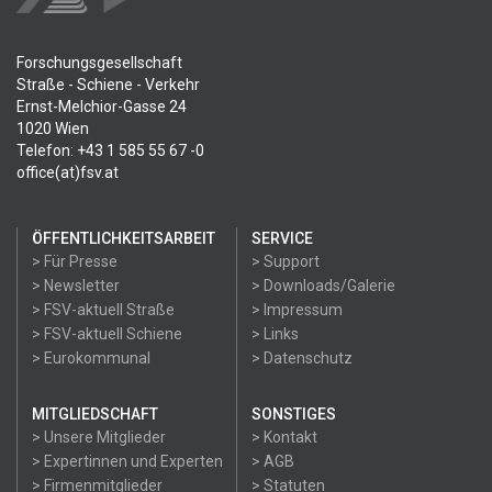
Forschungsgesellschaft
Straße - Schiene - Verkehr
Ernst-Melchior-Gasse 24
1020 Wien
Telefon: +43 1 585 55 67 -0
office(at)fsv.at
ÖFFENTLICHKEITSARBEIT
SERVICE
> Für Presse
> Support
> Newsletter
> Downloads/Galerie
> FSV-aktuell Straße
> Impressum
> FSV-aktuell Schiene
> Links
> Eurokommunal
> Datenschutz
MITGLIEDSCHAFT
SONSTIGES
> Unsere Mitglieder
> Kontakt
> Expertinnen und Experten
> AGB
> Firmenmitglieder
> Statuten