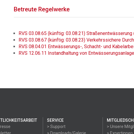
Betreute Regelwerke
RVS 03.08.65 (künftig: 03.08.21) Straßenentwässerun
RVS 03.08.67 (künftig: 03.08.23) Verkehrssichere Dur
RVS 08.04.01 Entwässerungs-, Schacht- und Kabelarbei
RVS 12.06.11 Instandhaltung von Entwässerungsanlag
TLICHKEITSARBEIT
SERVICE
MITGLIEDSCH
Presse
> Support
> Unsere Mitgl
letter
> Downloads/Galerie
> Expertinnen