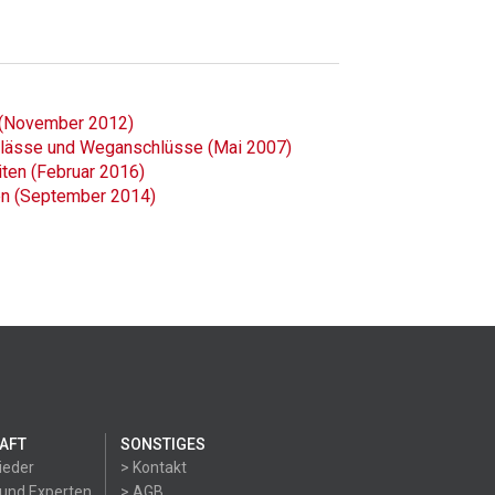
g (November 2012)
chlässe und Weganschlüsse (Mai 2007)
ten (Februar 2016)
en (September 2014)
AFT
SONSTIGES
ieder
> Kontakt
 und Experten
> AGB