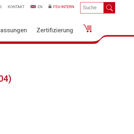
S
KONTAKT
EN
FSV-INTERN
lassungen
Zertifizierung
04)