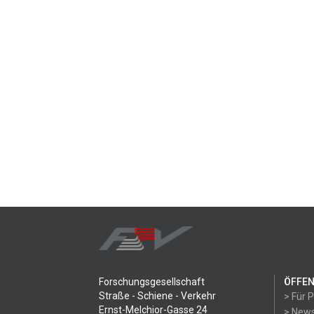
Forschungsgesellschaft
ÖFFEN
Straße - Schiene - Verkehr
> Für 
Ernst-Melchior-Gasse 24
> News