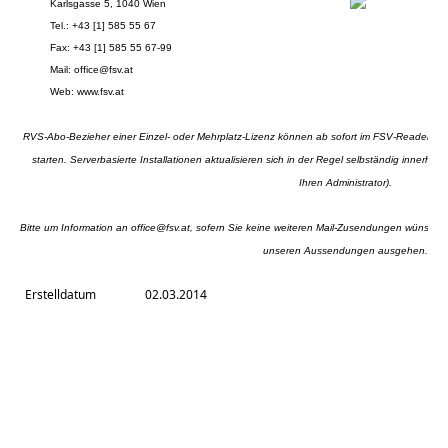
Karlsgasse 5, 1040 Wien
Tel.: +43 [1] 585 55 67
Fax: +43 [1] 585 55 67-99
Mail:
office@fsv.at
Web:
www.fsv.at
RVS-Abo-Bezieher einer Einzel- oder Mehrplatz-Lizenz können ab sofort im FSV-Reader mi
starten. Serverbasierte Installationen aktualisieren sich in der Regel selbständig innerhal
Ihren Administrator).
Bitte um Information an
office@fsv.at
, sofern Sie keine weiteren Mail-Zusendungen wünschen 
unseren Aussendungen ausgehen.
Erstelldatum
02.03.2014