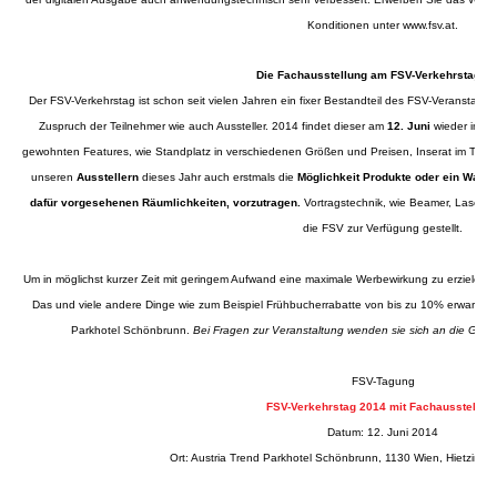
Konditionen unter
www.fsv.at
.
Die Fachausstellung am FSV-Verkehrstag 2
Der FSV-Verkehrstag ist schon seit vielen Jahren ein fixer Bestandteil des FSV-Veranstaltun
Zuspruch der Teilnehmer wie auch Aussteller. 2014 findet dieser am
12. Juni
wieder im
Pa
gewohnten Features, wie Standplatz in verschiedenen Größen und Preisen, Inserat im Tagun
unseren
Ausstellern
dieses Jahr auch erstmals die
Möglichkeit Produkte oder ein Wahlth
dafür vorgesehenen Räumlichkeiten, vorzutragen.
Vortragstechnik, wie Beamer, Laserpo
die FSV zur Verfügung gestellt.
Um in möglichst kurzer Zeit mit geringem Aufwand eine maximale Werbewirkung zu erzielen 
Das und viele andere Dinge wie zum Beispiel Frühbucherrabatte von bis zu 10% erwarten 
Parkhotel Schönbrunn.
Bei Fragen zur Veranstaltung wenden sie sich an die Gesc
FSV-Tagung
FSV-Verkehrstag 2014 mit Fachausstellun
Datum: 12. Juni 2014
Ort: Austria Trend Parkhotel Schönbrunn, 1130 Wien, Hietzinge