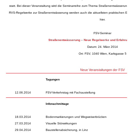
statt. Bei dieser Veranstaltung wird die Seminarreihe zum Thema Straßenentwässerung fo
RVS-Regelwerke zur Straßenentwässerung werden auch die aktuellsten praktischen Erfah
hier
.
FSV-Seminar
Straßenentwässerung – Neue Regelwerke und Erfahrungen
Datum: 24. März 2014
Ort: FSV, 1040 Wien, Karlsgasse 5
Neue Veranstaltungen der FSV
Tagungen
12.06.2014
FSV-Verkehrstag mit Fachaustellung
Infonachmittage
18.03.2014
Bodenmarkierungen und Wegweiserbrücken
27.03.2014
Visuelle Störwirkungen
29.04.2014
Baustellenabsicherung, in Linz