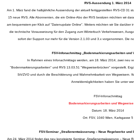
RVS-Aussendung 1. März 2014
Am 1. März fand die halbjährliche Aussendung der aktuell fertiggestellten RVS-CD 31 statt
15 neue RVS. Alle Abonnenten, die ein Online-Abo der RVS besitzen möchten wir daran eri
am bequemstem per Klick auf "Datenupdate Online". Weiters möchten wir Sie darüber inform
die technische Voraussetzung für den Zugang zum Wörterbuch Verkehrswesen, Ausgabe 2
sofort der Support nur mehr für die Version 2.1.03 und 3.x vorgenommen. Die neue 
FSV-Infonachmittag „Bodenmarkierungsarbeiten und We
In Rahmen eines Infonachmittags werden, am 18. März 2014, zwei neu veröffe
"Bodenmarkierungsarbeiten" und RVS 13.03.51 "Wegweiserbrücken" vorgestellt. Ergänzt
StVZVO und durch die Beschilderung und Wahrnehmbarkeit von Wegweisern. Weitere
Anmeldemöglichkeiten haben Sie unter
www.fsv
FSV-Infonachmittag
Bodenmarkierungsarbeiten und Wegweiserbr
Datum: 18. März 2014
Ort: FSV, 1040 Wien, Karlsgasse 5
FSV-Seminar „Straßenentwässerung – Neue Regelwerke und Erfah
Am 24. März 2014 findet das neu konzipierte Seminar „Straßenentwässerung – Neue Regelw