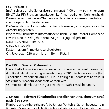
FSV-Preis 2018
Im Anschluss an die Generalversammlung (11:00 Uhr) wird in einer gemei
BMVIT der FSV-Preis an Jungakademiker/innen verliehen. Nehmen Sie die 
Erkenntnisse zu aktuellen Themen aus dem Verkehrswesen zu erfahren. Ler
von morgen schon heute kennen!
Die Veranstaltung kann kostenfrei besucht werden, aus organisatorischen 
Anmeldung gebeten.
Programm und weitere Informationen finden Sie auf unserer Homepage im
FSV-Preis 2018 "Wir gehen neue Wege - die Jugend geht mit"
Datum: 22. November 2018
Uhrzeit: 11:00 Uhr
Kostenfrei, um Anmeldung wird gebeten!
Ort: Riverbox, 1020 Wien, Johann-Böhm-Platz 1
Die FSV im Westen Österreichs
Um aktuelle Entwicklungen und neue Richtlinien der Fachwelt bekannt zu mac
den Bundesländern häufig Veranstaltungen. 2019 bieten wir in Tirol (Innsbr
„ländlichen Straßen“ an, am 17.01 in Salzburg ein Updateseminar zur LB-VI 
Steiermark (Leoben) wiederholt werden wird.
Wir möchten damit auch Sie gut erreichen – Näheres siehe unten.
„FSV-ABS“ – Software für schnelles Erstellen von Ansuchen um straßen
nach § 90 StVO
Planbare und vorhersehbare Arbeiten auf Verkehrsflächen bedeuten einen Ein
Verkehr für unterschiedliche Verkehrsteilnehmer und dürfen daher nur mit s