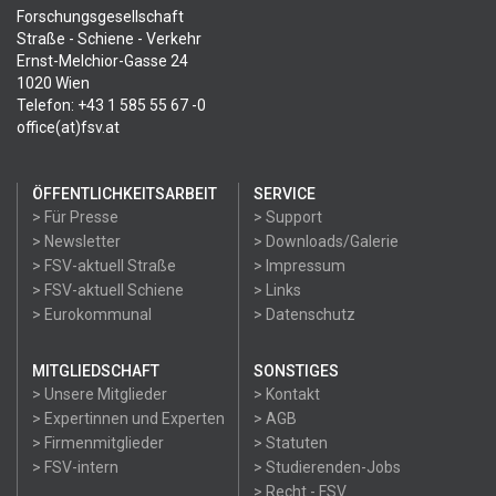
Forschungsgesellschaft
Straße - Schiene - Verkehr
Ernst-Melchior-Gasse 24
1020 Wien
Telefon: +43 1 585 55 67 -0
office(at)fsv.at
ÖFFENTLICHKEITSARBEIT
SERVICE
> Für Presse
> Support
> Newsletter
> Downloads/Galerie
> FSV-aktuell Straße
> Impressum
> FSV-aktuell Schiene
> Links
> Eurokommunal
> Datenschutz
MITGLIEDSCHAFT
SONSTIGES
> Unsere Mitglieder
> Kontakt
> Expertinnen und Experten
> AGB
> Firmenmitglieder
> Statuten
> FSV-intern
> Studierenden-Jobs
> Recht - FSV