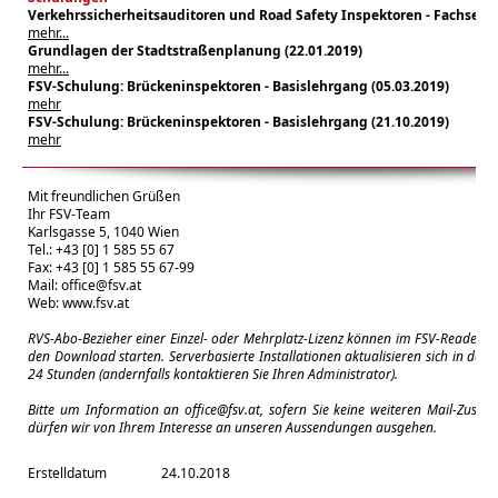
Verkehrssicherheitsauditoren und Road Safety Inspektoren - Fachsemin
mehr...
Grundlagen der Stadtstraßenplanung (22.01.2019)
mehr...
FSV-Schulung: Brückeninspektoren - Basislehrgang (05.03.2019)
mehr
FSV-Schulung: Brückeninspektoren - Basislehrgang (21.10.2019)
mehr
Mit freundlichen Grüßen
Ihr FSV-Team
Karlsgasse 5, 1040 Wien
Tel.: +43 [0] 1 585 55 67
Fax: +43 [0] 1 585 55 67-99
Mail:
office@fsv.at
Web:
www.fsv.at
RVS-Abo-Bezieher einer Einzel- oder Mehrplatz-Lizenz können im FSV-Reader m
den Download starten. Serverbasierte Installationen aktualisieren sich in der 
24 Stunden (andernfalls kontaktieren Sie Ihren Administrator).
Bitte um Information an
office@fsv.at
, sofern Sie keine weiteren Mail-Zuse
dürfen wir von Ihrem Interesse an unseren Aussendungen ausgehen.
Erstelldatum
24.10.2018