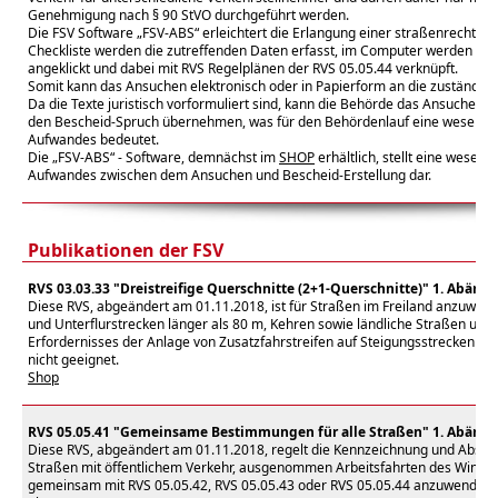
Genehmigung nach § 90 StVO durchgeführt werden.
Die FSV Software „FSV-ABS“ erleichtert die Erlangung einer straßenrechtlic
Checkliste werden die zutreffenden Daten erfasst, im Computer werden die
angeklickt und dabei mit RVS Regelplänen der RVS 05.05.44 verknüpft.
Somit kann das Ansuchen elektronisch oder in Papierform an die zuständig
Da die Texte juristisch vorformuliert sind, kann die Behörde das Ansuchen als
den Bescheid-Spruch übernehmen, was für den Behördenlauf eine wesentli
Aufwandes bedeutet.
Die „FSV-ABS“ - Software, demnächst im
SHOP
erhältlich, stellt eine wesent
Aufwandes zwischen dem Ansuchen und Bescheid-Erstellung dar.
Publikationen der FSV
RVS 03.03.33 "Dreistreifige Querschnitte (2+1-Querschnitte)" 1. Abänd
Diese RVS, abgeändert am 01.11.2018, ist für Straßen im Freiland anzuwende
und Unterflurstrecken länger als 80 m, Kehren sowie ländliche Straßen und 
Erfordernisses der Anlage von Zusatzfahrstreifen auf Steigungsstrecken (Kri
nicht geeignet.
Shop
RVS 05.05.41 "Gemeinsame Bestimmungen für alle Straßen" 1. Abänd
Diese RVS, abgeändert am 01.11.2018, regelt die Kennzeichnung und Absich
Straßen mit öffentlichem Verkehr, ausgenommen Arbeitsfahrten des Winterdi
gemeinsam mit RVS 05.05.42, RVS 05.05.43 oder RVS 05.05.44 anzuwenden.