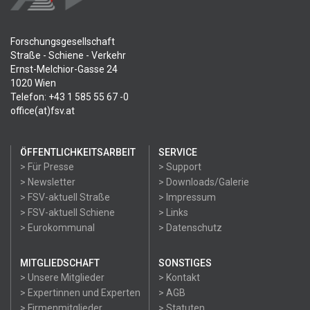
Forschungsgesellschaft
Straße - Schiene - Verkehr
Ernst-Melchior-Gasse 24
1020 Wien
Telefon: +43 1 585 55 67 -0
office(at)fsv.at
ÖFFENTLICHKEITSARBEIT
SERVICE
> Für Presse
> Support
> Newsletter
> Downloads/Galerie
> FSV-aktuell Straße
> Impressum
> FSV-aktuell Schiene
> Links
> Eurokommunal
> Datenschutz
MITGLIEDSCHAFT
SONSTIGES
> Unsere Mitglieder
> Kontakt
> Expertinnen und Experten
> AGB
> Firmenmitglieder
> Statuten