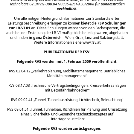
Technologie GZ BMVIT-300.041/0035-II/ST-ALG/2008 für Bundesstraßen
verbindlich
.
Um alle nötigen Hintergrundinformationen zur Standardisierten
Leistungsbeschreibung erlangen zu können bietet die
FSV
Schulungen
zur LB-VI 01
an. Diese
Schulungen
werden von den Fachexperten, die
auch bei der Erstellung der LB-VI maßgeblich beteiligt waren, abgehalten
und finden
in ganz Österreich
– Wien, Graz, Linz und Salzburg statt.
We
itere Informationen siehe www.fsv.at
PUBLIKATIONEN DER
FSV
:
Folgende RVS werden mit 1. Februar 2009 veröffentlicht:
RVS 02.04.12 „Verkehrsplanung, Mobilitätsmanagement, Betriebliches
Mobilitätsmanagement“
RVS 08.17.03 „Technische Vertragsbedingungen, Kreisverkehrsanlagen
mit Betonfahrbahndecken“
RVS 09.02.41 „Tunnel, Tunnelausrüstung, Lichttechnik, Beleuchtung“
RVS 09.01.51 „Tunnel, Tunnelbau, Richtlinien für Planung und Umsetzung
eines Sicherheits- und Gesundheitsschutzkonzeptes auf
Untertagebaustellen“
Folgende RVS wurden zurückgezogen: