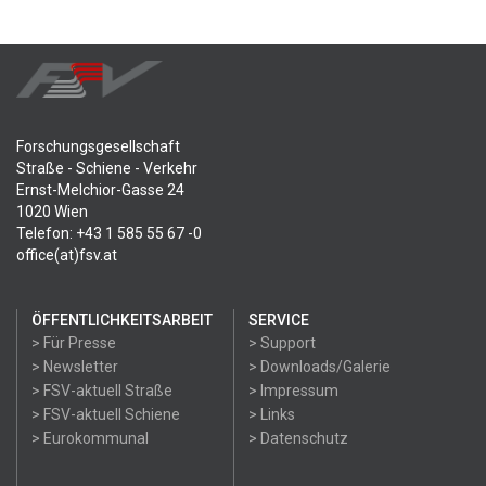
Forschungsgesellschaft
Straße - Schiene - Verkehr
Ernst-Melchior-Gasse 24
1020 Wien
Telefon: +43 1 585 55 67 -0
office(at)fsv.at
ÖFFENTLICHKEITSARBEIT
SERVICE
> Für Presse
> Support
> Newsletter
> Downloads/Galerie
> FSV-aktuell Straße
> Impressum
> FSV-aktuell Schiene
> Links
> Eurokommunal
> Datenschutz