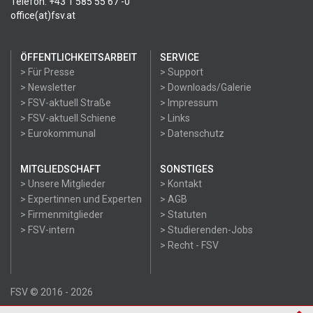
Telefon: +43 1 585 55 67 -0
office(at)fsv.at
ÖFFENTLICHKEITSARBEIT
SERVICE
> Für Presse
> Support
> Newsletter
> Downloads/Galerie
> FSV-aktuell Straße
> Impressum
> FSV-aktuell Schiene
> Links
> Eurokommunal
> Datenschutz
MITGLIEDSCHAFT
SONSTIGES
> Unsere Mitglieder
> Kontakt
> Expertinnen und Experten
> AGB
> Firmenmitglieder
> Statuten
> FSV-intern
> Studierenden-Jobs
> Recht - FSV
FSV © 2016 - 2026