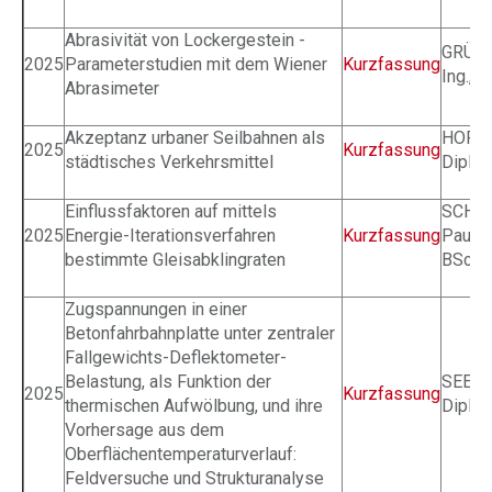
Abrasivität von Lockergestein -
GRÜN 
2025
Parameterstudien mit dem Wiener
Kurzfassung
Ing., B
Abrasimeter
Akzeptanz urbaner Seilbahnen als
HOFER
2025
Kurzfassung
städtisches Verkehrsmittel
Dipl.-I
Einflussfaktoren auf mittels
SCHL
2025
Energie-Iterationsverfahren
Kurzfassung
Paul
D
bestimmte Gleisabklingraten
BSc.
Zugspannungen in einer
Betonfahrbahnplatte unter zentraler
Fallgewichts-Deflektometer-
Belastung, als Funktion der
SEELI
2025
Kurzfassung
thermischen Aufwölbung, und ihre
Dipl.-I
Vorhersage aus dem
Oberflächentemperaturverlauf:
Feldversuche und Strukturanalyse