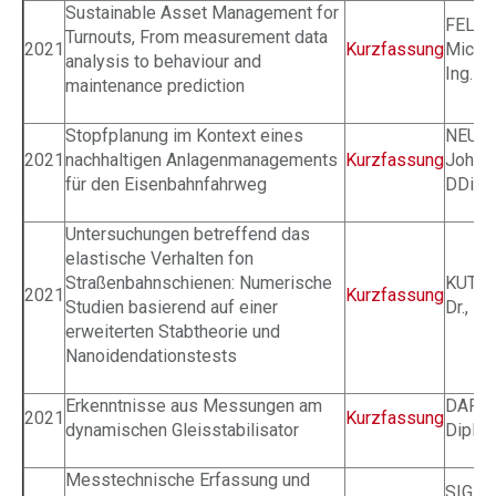
Sustainable Asset Management for
FELLI
Turnouts, From measurement data
2021
Kurzfassung
Micha
analysis to behaviour and
Ing.
maintenance prediction
Stopfplanung im Kontext eines
NEUH
2021
nachhaltigen Anlagenmanagements
Kurzfassung
Johan
für den Eisenbahnfahrweg
DDipl.
Untersuchungen betreffend das
elastische Verhalten fon
Straßenbahnschienen: Numerische
KUTTKE
2021
Kurzfassung
Studien basierend auf einer
Dr., Di
erweiterten Stabtheorie und
Nanoidendationstests
Erkenntnisse aus Messungen am
DAFER
2021
Kurzfassung
dynamischen Gleisstabilisator
Dipl.-I
Messtechnische Erfassung und
SIGMU