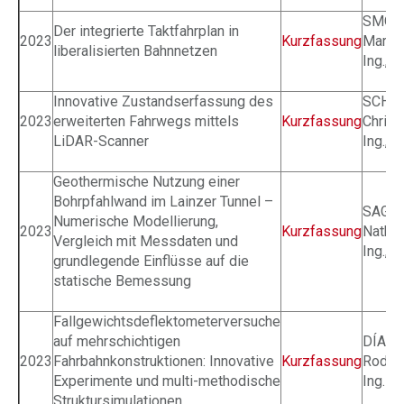
SMOL
Der integrierte Taktfahrplan in
2023
Kurzfassung
Marti
liberalisierten Bahnnetzen
Ing., 
Innovative Zustandserfassung des
SCHAT
2023
erweiterten Fahrwegs mittels
Kurzfassung
Chris
LiDAR-Scanner
Ing., B
Geothermische Nutzung einer
Bohrpfahlwand im Lainzer Tunnel –
SAGA
Numerische Modellierung,
2023
Kurzfassung
Nathal
Vergleich mit Messdaten und
Ing., B
grundlegende Einflüsse auf die
statische Bemessung
Fallgewichtsdeflektometerversuche
auf mehrschichtigen
DÍAS 
2023
Fahrbahnkonstruktionen: Innovative
Kurzfassung
Rodri
Experimente und multi-methodische
Ing.
Struktursimulationen