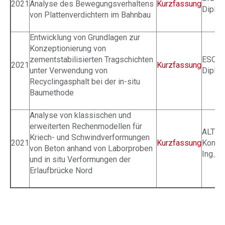
2021
Analyse des Bewegungsverhaltens
Kurzfassung
Dipl.-I
von Plattenverdichtern im Bahnbau
Entwicklung von Grundlagen zur
Konzeptionierung von
zementstabilisierten Tragschichten
ESCH 
2021
Kurzfassung
unter Verwendung von
Dipl.-I
Recyclingasphalt bei der in-situ
Baumethode
Analyse von klassischen und
erweiterten Rechenmodellen für
ALTE
Kriech- und Schwindverformungen
2021
Kurzfassung
Konst
von Beton anhand von Laborproben
Ing., B
und in situ Verformungen der
Erlaufbrücke Nord