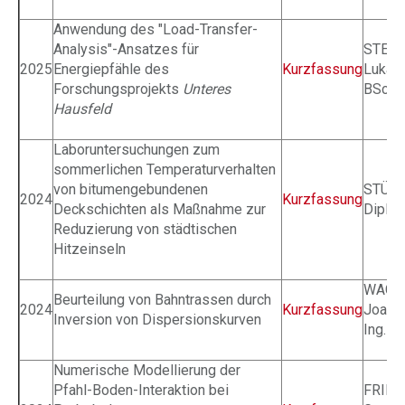
Anwendung des "Load-Transfer-
Analysis"-Ansatzes für
STEIN
2025
Energiepfähle des
Kurzfassung
Lukas
Forschungsprojekts
Unteres
BSc.
Hausfeld
Laboruntersuchungen zum
sommerlichen Temperaturverhalten
von bitumengebundenen
STÜWE
2024
Kurzfassung
Deckschichten als Maßnahme zur
Dipl.-I
Reduzierung von städtischen
Hitzeinseln
WAGNE
Beurteilung von Bahntrassen durch
2024
Kurzfassung
Joach
Inversion von Dispersionskurven
Ing.
Numerische Modellierung der
Pfahl-Boden-Interaktion bei
FRIED