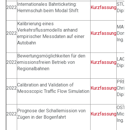
Internationales Bahnticketing:
STÜTZ
2022
Kurzfassung
Hemmschuh beim Modal Shift
Dipl.-I
Kalibrierung eines
MAIE
Verkehrsflussmodells anhand
2022
Kurzfassung
Domin
empirischer Messdaten auf einer
Ing.
Autobahn
Bewertungsmöglichkeiten für den
LAGLE
2022
emissionsfreien Betrieb von
Kurzfassung
Dipl.-I
Regionalbahnen
PRES
Calibration and Validation of
2022
Kurzfassung
Christ
Mesoscopic Traffic Flow Simulation
Dipl.-I
OSTE
Prognose der Schallemission von
2022
Kurzfassung
Micha
Zügen in der Bogenfahrt
Ing.