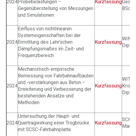
2024
Probebelastungen –
Kurzfassung
Georg
Gegenüberstellung von Messungen
BSc.
und Simulationen
Einfluss von nichtlinearen
Systemeigenschaften bei der
WINKL
2024
Ermittlung des Lehr’schen
Kurzfassung
Dipl.-I
Dämpfungsmaßes im Zeit- und
Frequenzbereich
Mechanistisch-empirische
Bemessung von Fahrbahnaufbauten
WITT
und -verstärkungen aus Beton –
2024
Kurzfassung
Kristi
Erweiterung und Verbesserung der
Dipl.-I
bestehenden Ansätze und
Methoden
Untersuchung der Haupt- und
SCHU
2024
Quertragwirkung einer Trogbrücke
Kurzfassung
Marti
mit SCSC-Fahrbahnplatte