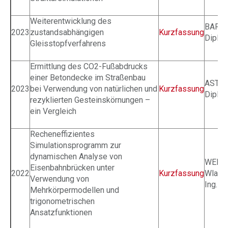
Weiterentwicklung des
BARBI
2023
zustandsabhängigen
Kurzfassung
Dipl.-I
Gleisstopfverfahrens
Ermittlung des CO2-Fußabdrucks
einer Betondecke im Straßenbau
ASTNE
2023
bei Verwendung von natürlichen und
Kurzfassung
Dipl.-I
rezyklierten Gesteinskörnungen –
ein Vergleich
Recheneffizientes
Simulationsprogramm zur
dynamischen Analyse von
WEBE
Eisenbahnbrücken unter
2022
Kurzfassung
Wladi
Verwendung von
Ing.
Mehrkörpermodellen und
trigonometrischen
Ansatzfunktionen