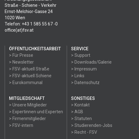
Straße - Schiene - Verkehr
Ernst-Melchior-Gasse 24
1020 Wien
Telefon: +43 1 585 55 67 -0
office(at)fsv.at
ÖFFENTLICHKEITSARBEIT
SERVICE
> Für Presse
> Support
> Newsletter
> Downloads/Galerie
> FSV-aktuell Straße
> Impressum
> FSV-aktuell Schiene
> Links
> Eurokommunal
> Datenschutz
MITGLIEDSCHAFT
SONSTIGES
> Unsere Mitglieder
> Kontakt
> Expertinnen und Experten
> AGB
> Firmenmitglieder
> Statuten
> FSV-intern
> Studierenden-Jobs
> Recht - FSV