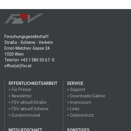
Forschungsgesellschaft
Straße - Schiene - Verkehr
Ernst-Melchior-Gasse 24
1020 Wien
Telefon: +43 1 585 55 67 -0
office(at)fsv.at
ÖFFENTLICHKEITSARBEIT
SERVICE
> Für Presse
> Support
> Newsletter
> Downloads/Galerie
> FSV-aktuell Straße
> Impressum
> FSV-aktuell Schiene
> Links
> Eurokommunal
> Datenschutz
MITGLIEDSCHAFT
SONSTIGES