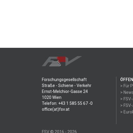
Forschungsgesellschaft
ÖFFEN
Straße - Schiene - Verkehr
> Für 
Ernst-Melchior-Gasse 24
> News
1020 Wien
> FSV-
Telefon: +43 1 585 55 67 -0
> FSV-
office(at)fsv.at
> Eur
FSV © 2016 - 2026