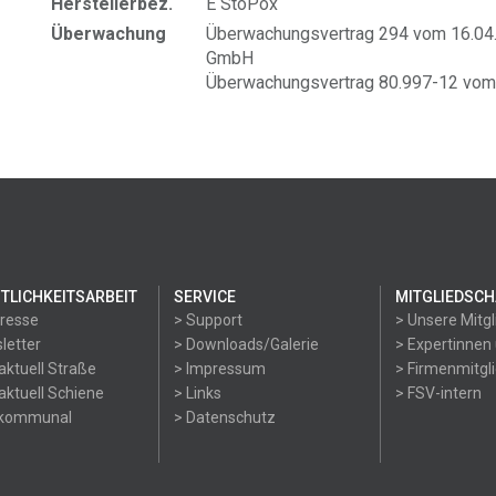
Herstellerbez.
E StoPox
Überwachung
Überwachungsvertrag 294 vom 16.04.2
GmbH
Überwachungsvertrag 80.997-12 vom 
TLICHKEITSARBEIT
SERVICE
MITGLIEDSCH
Presse
> Support
> Unsere Mitgl
letter
> Downloads/Galerie
> Expertinnen
aktuell Straße
> Impressum
> Firmenmitgl
aktuell Schiene
> Links
> FSV-intern
okommunal
> Datenschutz