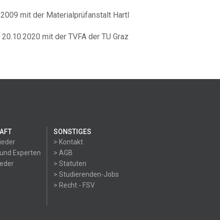
009 mit der Materialprüfanstalt Hartl
20.10.2020 mit der TVFA der TU Graz
AFT
SONSTIGES
ieder
> Kontakt
 und Experten
> AGB
ieder
> Statuten
> Studierenden-Jobs
> Recht - FSV