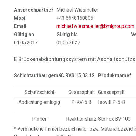
Ansprechpartner
Michael Wiesmüller
Mobil
+43 6648160805
Email
michael.wiesmueller@bmigroup.com
Gültig ab
Gültig bis
V
01.05.2017
01.05.2027
E Brückenabdichtungssystem mit Asphaltschutzsc
Schichtaufbau gemäß RVS 15.03.12
Produktname*
Schutzschicht
Gussasphalt
Gussasphalt
Abdichtung einlagig
P-KV-5 B
Isovill P-5-B
Primer
Reaktionsharz
StoPox BV 100
* Verbindliche Firmenbezeichnung- bzw. Materialbezeic