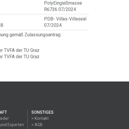
PolyEingießmasse
R6736 07/2024
PDB- Villas-Villaseal
 B
07/2024
hnung gemäß Zulassungsantrag
er TVFA der TU Graz
er TVFA der TU Graz
AFT
SONSTIGES
ieder
> Kontakt
 und Experten
> AGB