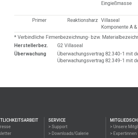
Eingießmasse
Primer
Reaktionsharz
Villaseal
Komponente A &
* Verbindliche Firmenbezeichnung- bzw. Materialbezeic
Herstellerbez.
G2 Villaseal
Überwachung
Überwachungsvertrag 82.340-1 mit d
Überwachungsvertrag 82.349-1 mit d
TLICHKEITSARBEIT
SERVICE
MITGLIEDSCH
Presse
> Support
> Unsere Mitgl
letter
> Downloads/Galerie
> Expertinnen