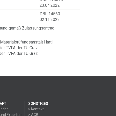
23.04.2022
DBL 14560
02.11.2023
hnung gemäß Zulassungsantrag
Materialprüfungsanstalt Hartl
der TVFA der TU Graz
der TVFA der TU Graz
AFT
SONSTIGES
ieder
> Kontakt
 und Experten
> AGB