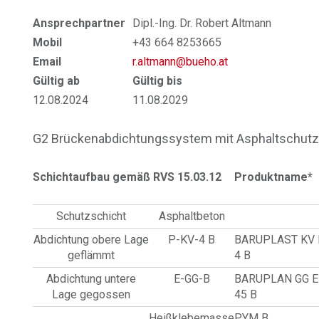
Ansprechpartner
Dipl.-Ing. Dr. Robert Altmann
Mobil
+43 664 8253665
Email
r.altmann@bueho.at
Gültig ab
Gültig bis
12.08.2024
11.08.2029
G2 Brückenabdichtungssystem mit Asphaltschutz
Schichtaufbau gemäß RVS 15.03.12
Produktname*
Schutzschicht
Asphaltbeton
Abdichtung obere Lage
P-KV-4 B
BARUPLAST KV 
geflämmt
4 B
Abdichtung untere
E-GG-B
BARUPLAN GG E
Lage gegossen
45 B
Heißklebemasse
PYM B