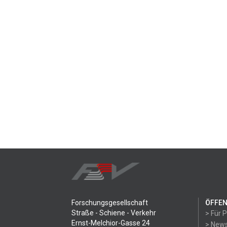
Forschungsgesellschaft
ÖFFEN
Straße - Schiene - Verkehr
> Für 
Ernst-Melchior-Gasse 24
> News