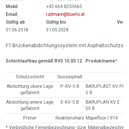
Mobil
+43 664 8253665
Email
r.altmann@bueho.at
Gültig ab
Gültig bis
Verlä
01.06.2018
31.05.2028
01
F1 Brückenabdichtungssystem mit Asphaltschutzschi
Schichtaufbau gemäß RVS 15.03.12
Produktname*
Z
Schutzschicht
Gussasphalt
Abdichtung obere Lage
P-KV-5 B
BARUPLAST KV PL
1
geflämmt
5 B
0
Abdichtung untere Lage
E-KV-5 B
BARUPLAN KV E
1
geflämmt
55 B
0
Primer
Reaktionsharz
Mapefloor I 914
* Verbindliche Firmenbezeichnung- bzw. Materialbezeichnu