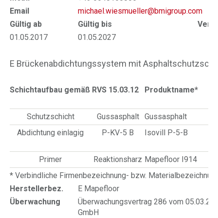
Email
michael.wiesmueller@bmigroup.com
Gültig ab
Gültig bis
Verlä
01.05.2017
01.05.2027
30
E Brückenabdichtungssystem mit Asphaltschutzschic
Schichtaufbau gemäß RVS 15.03.12
Produktname*
Z
Schutzschicht
Gussasphalt
Gussasphalt
Abdichtung einlagig
P-KV-5 B
Isovill P-5-B
1
0
Primer
Reaktionsharz
Mapefloor I914
* Verbindliche Firmenbezeichnung- bzw. Materialbezeichnu
Herstellerbez.
E Mapefloor
Überwachung
Überwachungsvertrag 286 vom 05.03.2009 
GmbH