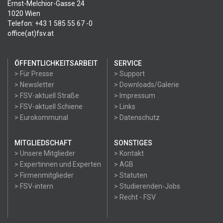
Ernst-Melchior-Gasse 24
1020 Wien
Telefon: +43 1 585 55 67 -0
office(at)fsv.at
ÖFFENTLICHKEITSARBEIT
SERVICE
> Für Presse
> Support
> Newsletter
> Downloads/Galerie
> FSV-aktuell Straße
> Impressum
> FSV-aktuell Schiene
> Links
> Eurokommunal
> Datenschutz
MITGLIEDSCHAFT
SONSTIGES
> Unsere Mitglieder
> Kontakt
> Expertinnen und Experten
> AGB
> Firmenmitglieder
> Statuten
> FSV-intern
> Studierenden-Jobs
> Recht - FSV