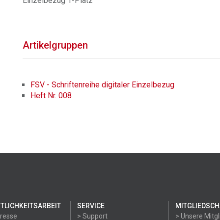
Einzelbezug 1-Platz
Artikelgruppen
FSV - Schriftenreihe digitaler Einzelbezug
Heft Nr. 008
TLICHKEITSARBEIT
SERVICE
MITGLIEDSCH
Presse
> Support
> Unsere Mitgl