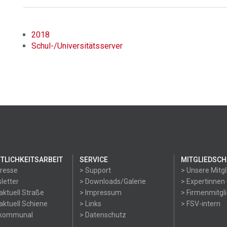
2018
Schul-/Universitätsserver
TLICHKEITSARBEIT
SERVICE
MITGLIEDSCH
Presse
> Support
> Unsere Mitgl
letter
> Downloads/Galerie
> Expertinnen
aktuell Straße
> Impressum
> Firmenmitgl
aktuell Schiene
> Links
> FSV-intern
okommunal
> Datenschutz