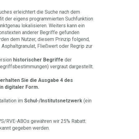
uches erleichtert die Suche nach dem
Mit der eigens programmierten Suchfunktion
nktgenau lokalisieren. Weiters kann ein
tionstexten anderer Begriffe gefunden
rden dem Nutzer, diesem Prinzip folgend,
 Asphaltgranulat, Fließwert oder Regrip zur
ersion
historischer Begriffe
der
egriffsbestimmungen) vergraut dargestellt.
 erhalten Sie die Ausgabe 4 des
 digitaler Form.
tallation im
Schul-/Institutsnetzwerk
(ein
VS/RVE-ABOs gewähren wir 25% Rabatt.
ekannt gegeben werden.