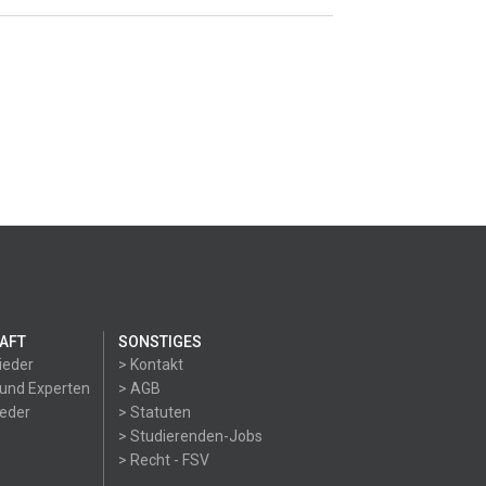
AFT
SONSTIGES
ieder
> Kontakt
 und Experten
> AGB
ieder
> Statuten
> Studierenden-Jobs
> Recht - FSV