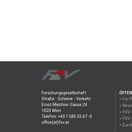
Forschungsgesellschaft
ÖFFEN
Straße - Schiene - Verkehr
> Für 
Ernst-Melchior-Gasse 24
> News
1020 Wien
> FSV-
Telefon: +43 1 585 55 67 -0
> FSV-
office(at)fsv.at
> Eur