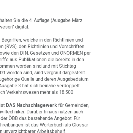
rhalten Sie die 4. Auflage (Ausgabe März
esen" digital.
Begriffen, welche in den Richtlinien und
n (RVS), den Richtlinien und Vorschriften
 sowie den DIN, Gesetzen und ÖNORMEN per
iffe aus Publikationen die bereits in den
ommen worden sind und mit Stichtag
zt worden sind, sind vergraut dargestellt.
e zugehörige Quelle und deren Ausgabedatum
Ausgabe 3 hat sich beinahe verdoppelt.
buch Verkehrswesen mehr als 18.500
ist
DAS Nachschlagewerk
für Gemeinden,
viltechniker. Darüber hinaus nutzen auch
der ÖBB das bestehende Angebot. Für
hreibungen ist das Wörterbuch als Glossar
n unverzichtbarer Arbeitsbehelf.