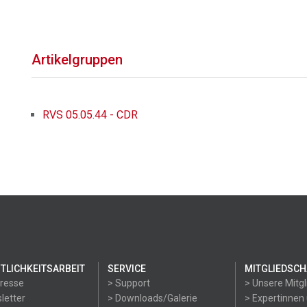
Artikelgruppen
RVS 05.05.44 - CDR
TLICHKEITSARBEIT
SERVICE
MITGLIEDSCH
Presse
> Support
> Unsere Mitgl
letter
> Downloads/Galerie
> Expertinnen