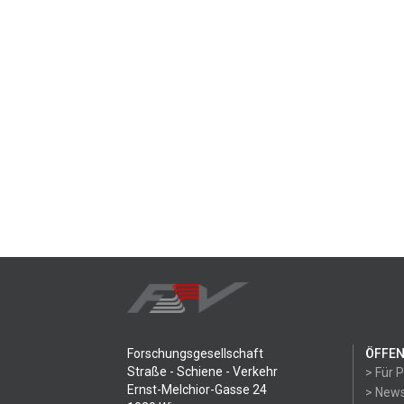
Forschungsgesellschaft
ÖFFEN
Straße - Schiene - Verkehr
> Für 
Ernst-Melchior-Gasse 24
> News