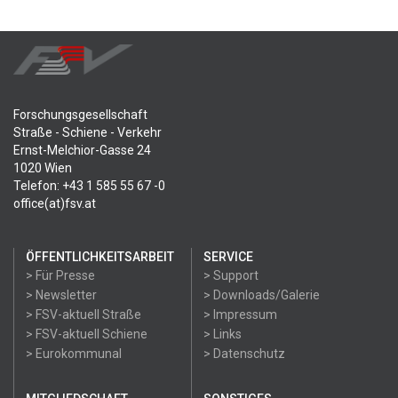
Forschungsgesellschaft
Straße - Schiene - Verkehr
Ernst-Melchior-Gasse 24
1020 Wien
Telefon: +43 1 585 55 67 -0
office(at)fsv.at
ÖFFENTLICHKEITSARBEIT
SERVICE
> Für Presse
> Support
> Newsletter
> Downloads/Galerie
> FSV-aktuell Straße
> Impressum
> FSV-aktuell Schiene
> Links
> Eurokommunal
> Datenschutz