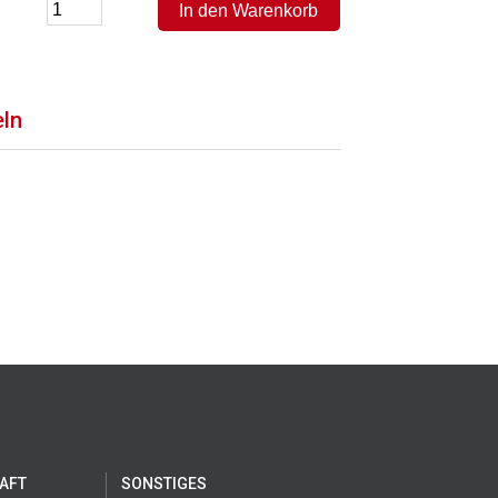
eln
AFT
SONSTIGES