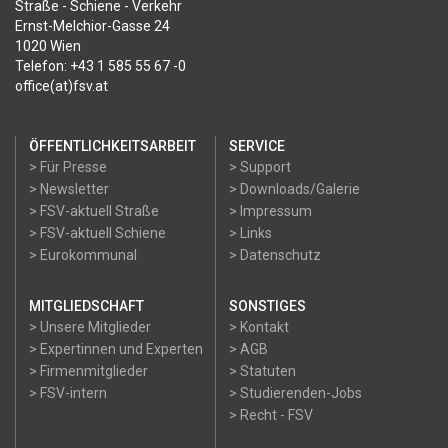
Straße - Schiene - Verkehr
Ernst-Melchior-Gasse 24
1020 Wien
Telefon: +43 1 585 55 67 -0
office(at)fsv.at
ÖFFENTLICHKEITSARBEIT
SERVICE
> Für Presse
> Support
> Newsletter
> Downloads/Galerie
> FSV-aktuell Straße
> Impressum
> FSV-aktuell Schiene
> Links
> Eurokommunal
> Datenschutz
MITGLIEDSCHAFT
SONSTIGES
> Unsere Mitglieder
> Kontakt
> Expertinnen und Experten
> AGB
> Firmenmitglieder
> Statuten
> FSV-intern
> Studierenden-Jobs
> Recht - FSV