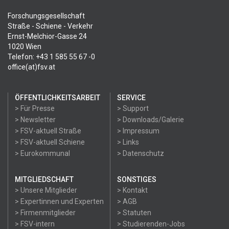
Forschungsgesellschaft
Straße - Schiene - Verkehr
Ernst-Melchior-Gasse 24
1020 Wien
Telefon: +43 1 585 55 67 -0
office(at)fsv.at
ÖFFENTLICHKEITSARBEIT
SERVICE
> Für Presse
> Support
> Newsletter
> Downloads/Galerie
> FSV-aktuell Straße
> Impressum
> FSV-aktuell Schiene
> Links
> Eurokommunal
> Datenschutz
MITGLIEDSCHAFT
SONSTIGES
> Unsere Mitglieder
> Kontakt
> Expertinnen und Experten
> AGB
> Firmenmitglieder
> Statuten
> FSV-intern
> Studierenden-Jobs