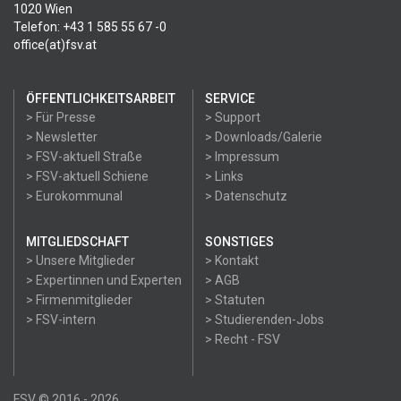
1020 Wien
Telefon: +43 1 585 55 67 -0
office(at)fsv.at
ÖFFENTLICHKEITSARBEIT
SERVICE
> Für Presse
> Support
> Newsletter
> Downloads/Galerie
> FSV-aktuell Straße
> Impressum
> FSV-aktuell Schiene
> Links
> Eurokommunal
> Datenschutz
MITGLIEDSCHAFT
SONSTIGES
> Unsere Mitglieder
> Kontakt
> Expertinnen und Experten
> AGB
> Firmenmitglieder
> Statuten
> FSV-intern
> Studierenden-Jobs
> Recht - FSV
FSV © 2016 - 2026