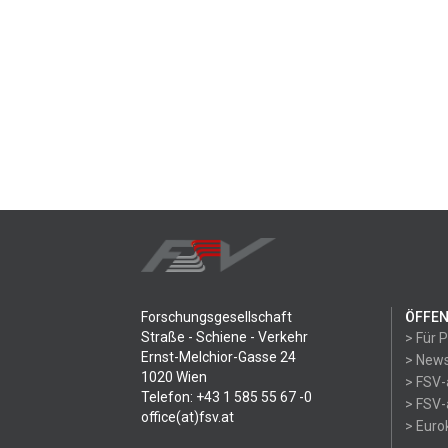
Forschungsgesellschaft
ÖFFEN
Straße - Schiene - Verkehr
> Für 
Ernst-Melchior-Gasse 24
> News
1020 Wien
> FSV-
Telefon: +43 1 585 55 67 -0
> FSV-
office(at)fsv.at
> Eur