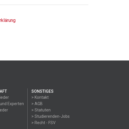
rklärung
AFT
SONSTIGES
ieder
> Kontakt
 und Experten
> AGB
ieder
> Statuten
> Studierenden-Jobs
> Recht - FSV