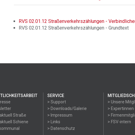
RVS 02.01.12 Straßenverkehrszählungen - Verbindliche
RVS 02.01.12 Straßenverkehrszählungen - Grundtext
TLICHKEITSARBEIT
SERVICE
MITGLIEDSCH
Presse
> Support
> Unsere Mitgl
letter
> Downloads/Galerie
> Expertinnen
aktuell Straße
> Impressum
> Firmenmitgl
aktuell Schiene
> Links
> FSV-intern
okommunal
> Datenschutz