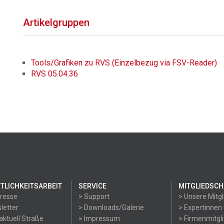
Artikelgruppen
Tools/Grafiken zu RVS (Einzelbezug via FSV-Reader)
RVS 05.04.36
TLICHKEITSARBEIT
SERVICE
MITGLIEDSCH
Presse
> Support
> Unsere Mitgl
letter
> Downloads/Galerie
> Expertinnen
aktuell Straße
> Impressum
> Firmenmitgl