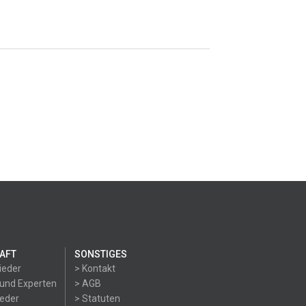
AFT
SONSTIGES
ieder
> Kontakt
 und Experten
> AGB
ieder
> Statuten