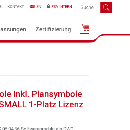
S
KONTAKT
EN
FSV-INTERN
lassungen
Zertifizierung
le inkl. Plansymbole
 SMALL 1-Platz Lizenz
 05.04.36 Softwareprodukt als DWG-