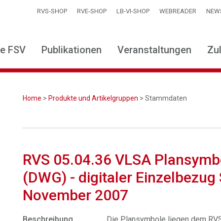
RVS-SHOP
RVE-SHOP
LB-VI-SHOP
WEBREADER
NEW
ie FSV
Publikationen
Veranstaltungen
Zu
Home
>
Produkte und Artikelgruppen
> Stammdaten
RVS 05.04.36 VLSA Plansymbo
(DWG) - digitaler Einzelbezug
November 2007
Beschreibung
Die Plansymbole liegen dem RVS