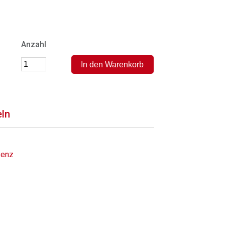
Anzahl
eln
zenz