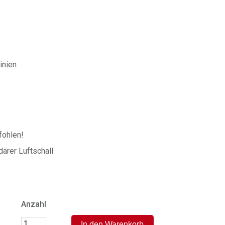
inien
ohlen!
ärer Luftschall
Anzahl