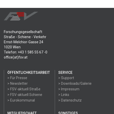
Forschungsgesellschaft
Straße - Schiene - Verkehr
Ernst-Melchior-Gasse 24
1020 Wien
Telefon: +43 1 585 55 67 -0
office(at)fsv.at
ÖFFENTLICHKEITSARBEIT
SERVICE
> Für Presse
> Support
> Newsletter
> Downloads/Galerie
> FSV-aktuell Straße
> Impressum
> FSV-aktuell Schiene
> Links
> Eurokommunal
> Datenschutz
MITGLIEDSCHAFT
SONSTIGES