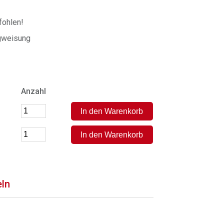
ohlen!
gweisung
Anzahl
eln