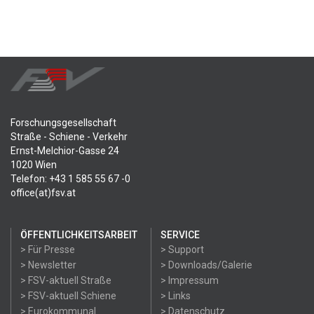
Forschungsgesellschaft
Straße - Schiene - Verkehr
Ernst-Melchior-Gasse 24
1020 Wien
Telefon: +43 1 585 55 67 -0
office(at)fsv.at
ÖFFENTLICHKEITSARBEIT
SERVICE
> Für Presse
> Support
> Newsletter
> Downloads/Galerie
> FSV-aktuell Straße
> Impressum
> FSV-aktuell Schiene
> Links
> Eurokommunal
> Datenschutz