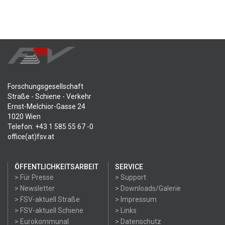
Forschungsgesellschaft
Straße - Schiene - Verkehr
Ernst-Melchior-Gasse 24
1020 Wien
Telefon: +43 1 585 55 67 -0
office(at)fsv.at
ÖFFENTLICHKEITSARBEIT
SERVICE
> Für Presse
> Support
> Newsletter
> Downloads/Galerie
> FSV-aktuell Straße
> Impressum
> FSV-aktuell Schiene
> Links
> Eurokommunal
> Datenschutz