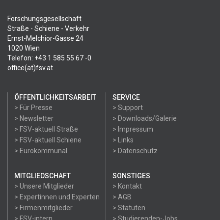
Forschungsgesellschaft
Straße - Schiene - Verkehr
Ernst-Melchior-Gasse 24
1020 Wien
Telefon: +43 1 585 55 67 -0
office(at)fsv.at
ÖFFENTLICHKEITSARBEIT
SERVICE
> Für Presse
> Support
> Newsletter
> Downloads/Galerie
> FSV-aktuell Straße
> Impressum
> FSV-aktuell Schiene
> Links
> Eurokommunal
> Datenschutz
MITGLIEDSCHAFT
SONSTIGES
> Unsere Mitglieder
> Kontakt
> Expertinnen und Experten
> AGB
> Firmenmitglieder
> Statuten
> FSV-intern
> Studierenden-Jobs