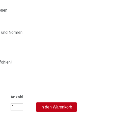
onen
en und Normen
ohlen!
Anzahl