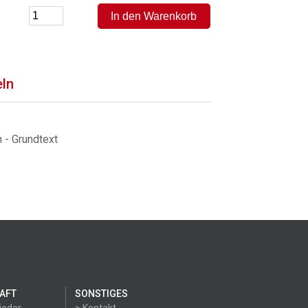
eln
 - Grundtext
AFT
SONSTIGES