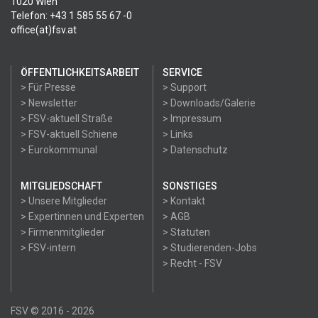
1020 Wien
Telefon: +43 1 585 55 67 -0
office(at)fsv.at
ÖFFENTLICHKEITSARBEIT
SERVICE
> Für Presse
> Support
> Newsletter
> Downloads/Galerie
> FSV-aktuell Straße
> Impressum
> FSV-aktuell Schiene
> Links
> Eurokommunal
> Datenschutz
MITGLIEDSCHAFT
SONSTIGES
> Unsere Mitglieder
> Kontakt
> Expertinnen und Experten
> AGB
> Firmenmitglieder
> Statuten
> FSV-intern
> Studierenden-Jobs
> Recht - FSV
FSV © 2016 - 2026