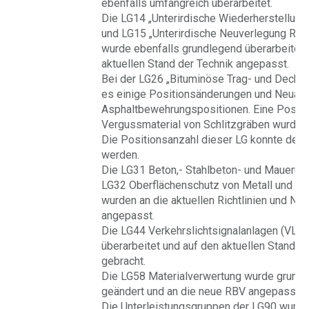
ebenfalls umfangreich überarbeitet.
Die LG14 „Unterirdische Wiederherstellung
und LG15 „Unterirdische Neuverlegung Rohr
wurde ebenfalls grundlegend überarbeitet 
aktuellen Stand der Technik angepasst.
Bei der LG26 „Bituminöse Trag- und Decksc
es einige Positionsänderungen und Neuau
Asphaltbewehrungspositionen. Eine Positio
Vergussmaterial von Schlitzgräben wurde
Die Positionsanzahl dieser LG konnte deutl
werden.
Die LG31 Beton,- Stahlbeton- und Mauerung
LG32 Oberflächenschutz von Metall und LG 
wurden an die aktuellen Richtlinien und No
angepasst.
Die LG44 Verkehrslichtsignalanlagen (VLS
überarbeitet und auf den aktuellen Stand d
gebracht.
Die LG58 Materialverwertung wurde grund
geändert und an die neue RBV angepasst.
Die Unterleistungsgruppen der LG90 wurde