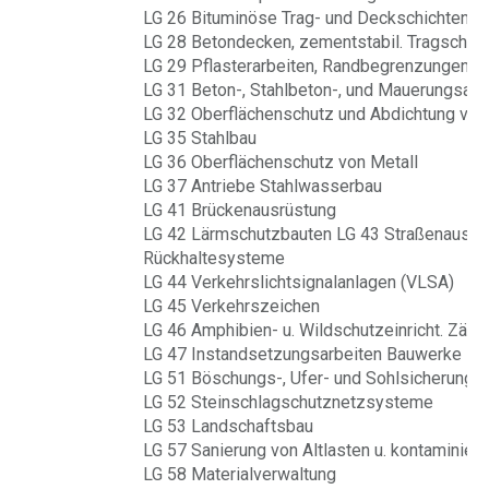
LG 26 Bituminöse Trag- und Deckschichten
LG 28 Betondecken, zementstabil. Tragschich
LG 29 Pflasterarbeiten, Randbegrenzungen
LG 31 Beton-, Stahlbeton-, und Mauerungsarb
LG 32 Oberflächenschutz und Abdichtung von
LG 35 Stahlbau
LG 36 Oberflächenschutz von Metall
LG 37 Antriebe Stahlwasserbau
LG 41 Brückenausrüstung
LG 42 Lärmschutzbauten LG 43 Straßenausrü
Rückhaltesysteme
LG 44 Verkehrslichtsignalanlagen (VLSA)
LG 45 Verkehrszeichen
LG 46 Amphibien- u. Wildschutzeinricht. Zäun
LG 47 Instandsetzungsarbeiten Bauwerke
LG 51 Böschungs-, Ufer- und Sohlsicherung. 
LG 52 Steinschlagschutznetzsysteme
LG 53 Landschaftsbau
LG 57 Sanierung von Altlasten u. kontaminier
LG 58 Materialverwaltung