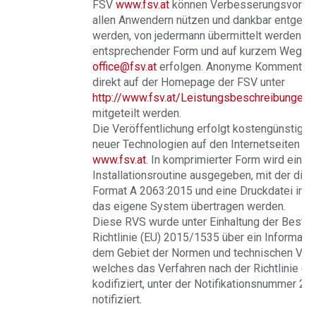
FSV
www.fsv.at
können Verbesserungsvorsch
allen Anwendern nützen und dankbar entge
werden, von jedermann übermittelt werden. Di
entsprechender Form und auf kurzem Weg pe
office@fsv.at
erfolgen. Anonyme Kommentare
direkt auf der Homepage der FSV unter
http://www.fsv.at/Leistungsbeschreibungen
mitgeteilt werden.
Die Veröffentlichung erfolgt kostengünstig 
neuer Technologien auf den Internetseiten de
www.fsv.at
. In komprimierter Form wird eine
Installationsroutine ausgegeben, mit der di
Format A 2063:2015 und eine Druckdatei im 
das eigene System übertragen werden.
Diese RVS wurde unter Einhaltung der Besti
Richtlinie (EU) 2015/1535 über ein Informati
dem Gebiet der Normen und technischen Vors
welches das Verfahren nach der Richtlinie (
kodifiziert, unter der Notifikationsnummer 2
notifiziert.