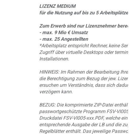
LIZENZ MEDIUM
für die Nutzung auf bis zu 5 Arbeitsplätzen*
Zum Erwerb sind nur Lizenznehmer berechti
- max. 9 Mio € Umsatz
- max. 25 Angestellten
*Arbeitsplatz entspricht Rechner, keine Server
Zugriff über virtuelle Desktops oder terminal
Installationen.
HINWEIS: Im Rahmen der Bearbeitung Ihrer B
die Berechtigung zum Bezug der jew. Lizenz g
ersuchen um Verständnis, dass sich dadurch 
verzögern kann.
BEZUG: Die komprimierte ZIP-Datei enthält d
passwortgeschützte Programm FSV-VI005-xx
Druckdatei FSV-VI005-xxx.PDF, welche ein Vo
entsprechende Ausgabe der LB und die zuge
Regelblätter enthält. Das jeweilige Passwort