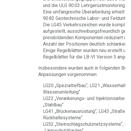
und die ULG 90.03 Lehrgerüstmonitoring neu
Eine umfangreiche Überarbeitung erhielt a
90.82 Geotechnische Labor- und Feldunter
Die LG45 Verkehrszeichen wurde komplett
aufgestellt, ausschreibungsfreundlich gesta
preisbildenden Komponenten reduziert und
Anzahl der Positionen deutlich schlanker ge
Einige Regelblätter wurden neu erstellt und
Regelblätter für die LB-VI Version 5 angep
Insbesondere wurden auch in folgenden Bere
Anpassungen vorgenommen:
LG20 „Spezialtiefbau“, LG21 „Wasserhaltun
Wasserumleitung“
LG22 „Verankerungs- und Injektionsarbeite
„Stahlbau“
LG41 „Brückenausrüstung“, LG43 „Straßena
Rückhaltesysteme“
LG52 „Steinschlagschutznetzsysteme“, LG
„Lärmschutzbauten“