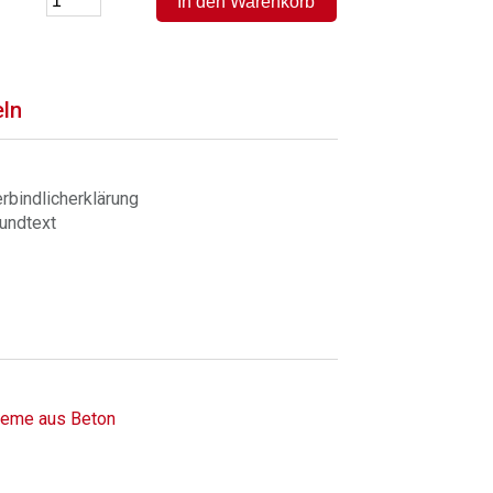
eln
rbindlicherklärung
undtext
steme aus Beton